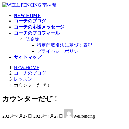
コ
ナ
ン
ビ
NEW-HOME
テ
ゲ
コーチのブログ
ン
ー
コーチの応援メッセージ
ツ
シ
コーチのプロフィール
へ
ョ
法令等
ス
ン
特定商取引法に基づく表記
キ
に
プライバシーポリシー
ッ
移
サイトマップ
プ
動
NEW-HOME
コーチのブログ
レッスン
カウンターだぜ！
カウンターだぜ！
最
2025年4月27日
2025年4月27日
Wellfencing
終
更