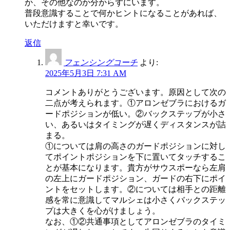
か、その他なのか分からずにいます。
普段意識することで何かヒントになることがあれば、
いただけますと幸いです。
返信
フェンシングコーチ
より:
2025年5月3日 7:31 AM
コメントありがとうございます。原因として次の
二点が考えられます。①アロンゼブラにおけるガ
ードポジションが低い。②バックステップが小さ
い、あるいはタイミングが遅くディスタンスが詰
まる。
①については肩の高さのガードポジションに対し
てポイントポジションを下に置いてタッチするこ
とが基本になります。貴方がサウスポーなら左肩
の左上にガードポジション、ガードの右下にポイ
ントをセットします。②については相手との距離
感を常に意識してマルシェは小さくバックステッ
プは大きくを心がけましょう。
なお、①②共通事項としてアロンゼブラのタイミ