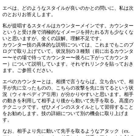
新
日
エペは、どのようなスタイルが良いのかとの問いに、私は次
時
のとおりお答えします。
:
私が提唱するスタイルはカウンターメインです。カウンター
というと受け身で消極的なイメージを持たれる方も少なくな
いと思いますが、全くの誤解、理解不足です。
カウンター技の具体的な説明については、これまでもこのブ
ログで取り上げていて、状況別の３種類（前に出るカウンタ
ー〜その場で待ってカウンター〜後ろに下がってカウンタ
ー）について説明しています。それぞれリンクを貼っておき
ます。ご参照ください。
エペのカウンターとは、相撲で言うならば、立ち合いで、相
手が先に立ったものの、こちらの攻撃を先に当てるという状
況（ウィキペディア引用）が分かりやすいと思います。相手
の動きを利用して相手より後から動いて先手を取る、高度の
テクニックです。ぜひメインのスタイルとして習得すること
をお勧めします。技の詳細について別の機会に取り上げま
す。
なお、相手より先に動いて先手を取るようなアタック（ex.