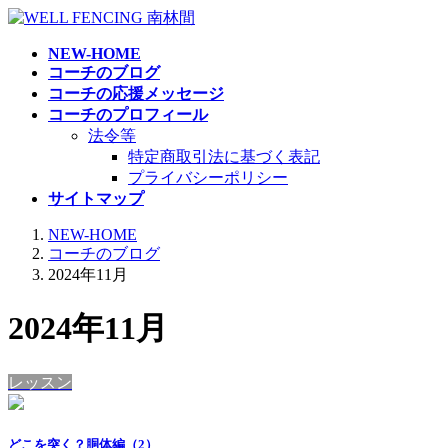
コ
ナ
ン
ビ
NEW-HOME
テ
ゲ
コーチのブログ
ン
ー
コーチの応援メッセージ
ツ
シ
コーチのプロフィール
へ
ョ
法令等
ス
ン
特定商取引法に基づく表記
キ
に
プライバシーポリシー
ッ
移
サイトマップ
プ
動
NEW-HOME
コーチのブログ
2024年11月
2024年11月
レッスン
どこを突く？胴体編（2）