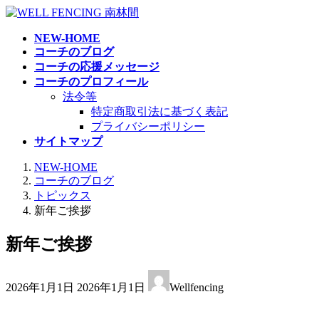
コ
ナ
ン
ビ
NEW-HOME
テ
ゲ
コーチのブログ
ン
ー
コーチの応援メッセージ
ツ
シ
コーチのプロフィール
へ
ョ
法令等
ス
ン
特定商取引法に基づく表記
キ
に
プライバシーポリシー
ッ
移
サイトマップ
プ
動
NEW-HOME
コーチのブログ
トピックス
新年ご挨拶
新年ご挨拶
最
2026年1月1日
2026年1月1日
Wellfencing
終
更