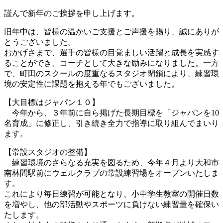
新
日
謹んで新年のご挨拶を申し上げます。
時
旧年中は、皆様の温かいご支援とご声援を賜り、誠にありが
:
とうございました。
おかげさまで、選手の皆様の目覚ましい活躍と成長を実感す
ることができ、コーチとして大きな励みになりました。一方
で、町田のスクールの度重なるスタジオ閉鎖により、練習環
境の安定性に課題を抱える年でもございました。
【大目標はジャパン１０】
今年から、３年前に自ら掲げた長期目標を「ジャパンを10
名育成」に修正し、引き続き全力で指導に取り組んでまいり
ます。
【常設スタジオの整備】
練習環境のさらなる充実を図るため、今年４月より大和市
南林間駅前にウェルクラブの常設練習場をオープンいたしま
す。
これにより毎日練習が可能となり、小中学生教室の開催日数
を増やし、他の部活動やスポーツに負けない練習量を確保い
たします。