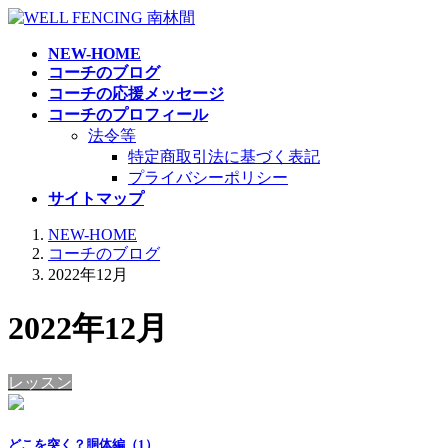
コ
ナ
ン
ビ
NEW-HOME
テ
ゲ
コーチのブログ
ン
ー
コーチの応援メッセージ
ツ
シ
コーチのプロフィール
へ
ョ
法令等
ス
ン
特定商取引法に基づく表記
キ
に
プライバシーポリシー
ッ
移
サイトマップ
プ
動
NEW-HOME
コーチのブログ
2022年12月
2022年12月
レッスン
どこを突く？胴体編（1）