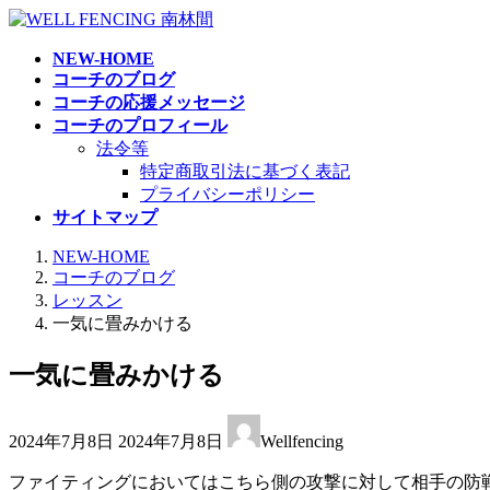
コ
ナ
ン
ビ
NEW-HOME
テ
ゲ
コーチのブログ
ン
ー
コーチの応援メッセージ
ツ
シ
コーチのプロフィール
へ
ョ
法令等
ス
ン
特定商取引法に基づく表記
キ
に
プライバシーポリシー
ッ
移
サイトマップ
プ
動
NEW-HOME
コーチのブログ
レッスン
一気に畳みかける
一気に畳みかける
最
2024年7月8日
2024年7月8日
Wellfencing
終
更
ファイティングにおいてはこちら側の攻撃に対して相手の防