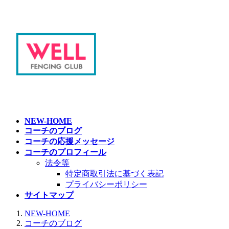
コ
ナ
ン
ビ
テ
ゲ
ン
ー
ツ
シ
へ
ョ
ス
ン
キ
に
ッ
移
プ
動
NEW-HOME
コーチのブログ
コーチの応援メッセージ
コーチのプロフィール
法令等
特定商取引法に基づく表記
プライバシーポリシー
サイトマップ
NEW-HOME
コーチのブログ