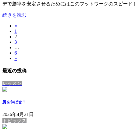
デで勝率を安定させるためにはこのフットワークのスピード [
続きを読む
«
投
固
1
稿
固
2
定
固
3
定
ペ
の
…
定
ペ
ー
固
6
ペ
ペ
ー
ジ
»
定
ー
ジ
ー
ペ
ジ
最近の投稿
ー
ジ
ジ
レッスン
送
り
腕を伸ばせ！
2026年4月21日
トピックス